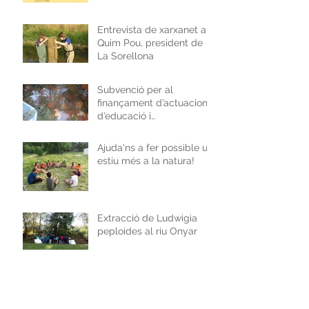
Entrevista de xarxanet a
Quim Pou, president de
La Sorellona
Subvenció per al
finançament d’actuacions
d’educació i
sensibilització ambiental
Ajuda'ns a fer possible un
estiu més a la natura!
Extracció de Ludwigia
peploides al riu Onyar
PER FIRES DE SANT
NARCÍS, TASTETS DE
NATURA A LES RIBES DE