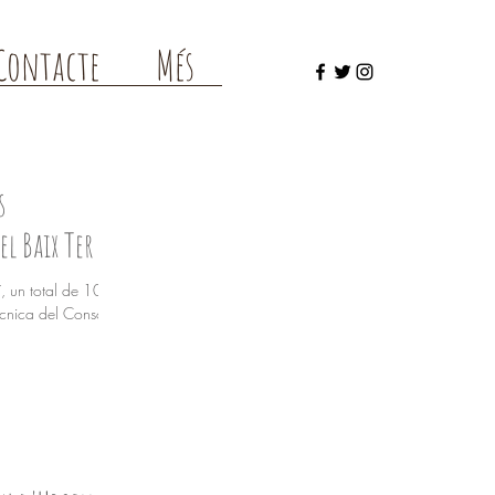
Contacte
Més
s
el Baix Ter
í, un total de 10
tècnica del Consorci