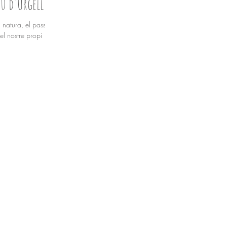
eu d'Urgell
natura, el passat
el nostre propi