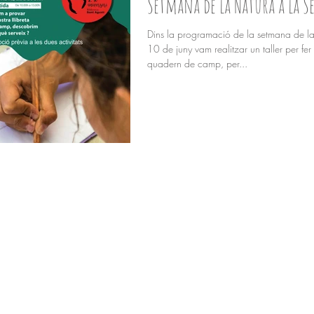
Setmana de la Natura a la S
Dins la programació de la setmana de la 
10 de juny vam realitzar un taller per fer 
quadern de camp, per...