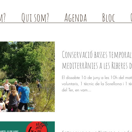
m?
Qui som?
Agenda
Bloc
Conservació basses temporal
mediterrànies a les Riberes d
El dissabte 16 de juny a les 10h del mat
voluntaris, 1 tècnic de la Sorellona i 1 
del Ter, en vam...