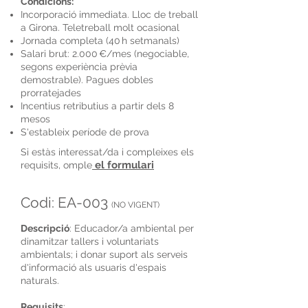
Condicions:
Incorporació immediata. Lloc de treball
a Girona. Teletreball molt ocasional
Jornada completa (40 h setmanals)
Salari brut: 2.000 €/mes (negociable,
segons experiència prèvia
demostrable). Pagues dobles
prorratejades
Incentius retributius a partir dels 8
mesos
S'estableix període de prova
Si estàs interessat/da i compleixes els
el formulari
requisits, omple
Codi: EA-003
(NO VIGENT)
Descripció
: Educador/a ambiental per
dinamitzar tallers i voluntariats
ambientals; i donar suport als serveis
d'informació als usuaris d'espais
naturals.
Requisits
: