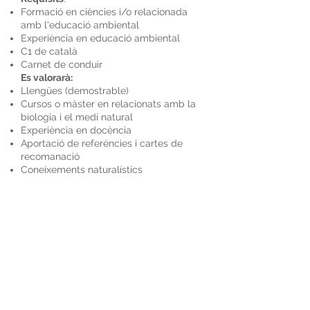
Formació en ciències i/o relacionada
amb l'educació ambiental
Experiència en educació ambiental
C1 de català
Carnet de conduir
Es valorarà:
Llengües (demostrable)
Cursos o màster en relacionats amb la
biologia i el medi natural
Experiència en docència
Aportació de referències i cartes de
recomanació
Coneixements naturalístics
Condicions
:
Jornada completa (40 h setmanals),
incloent caps de setmana
i amb dies
de descans consecutius entre setmana.
Salari 1.425 € brut/mes (negociable
segons experiència)
Pagues dobles prorratejades
Incentius retributius a partir dels 8
mesos
Incorporació immediata