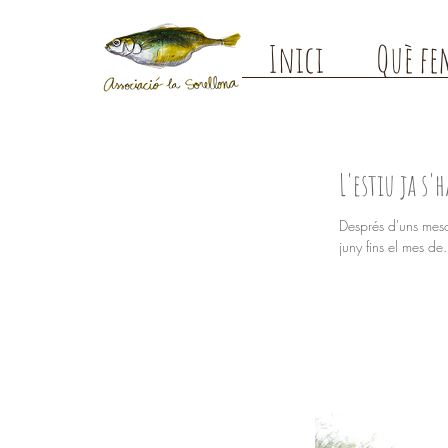
Inici
Què fe
L'estiu ja s'
Després d'uns mesos d
juny fins el mes de.