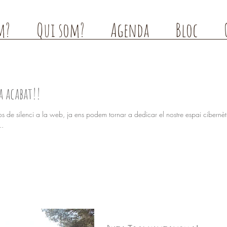
m?
Qui som?
Agenda
Bloc
ha acabat!!
e silenci a la web, ja ens podem tornar a dedicar el nostre espai cibernètic... Des del m
..