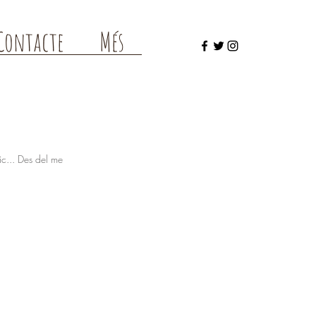
Contacte
Més
es de