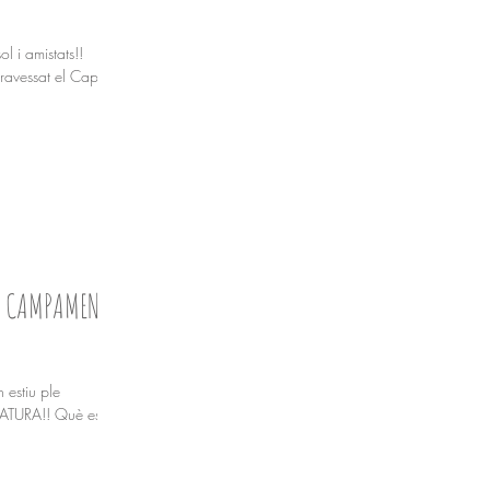
l i amistats!!
ravessat el Cap de
LS CAMPAMENTS
 estiu ple
NATURA!! Què es fa