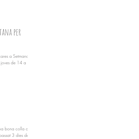
tana per
 cares a Setmana
a joves de 14 a 17
na bona colla de
 passat 3 dies de