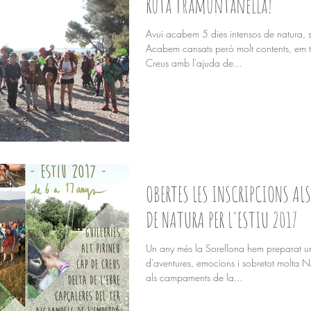
Ruta Tramuntanella!
Avui acabem 5 dies intensos de natura, so
Acabem cansats però molt contents, em t
Creus amb l'ajuda de...
OBERTES LES INSCRIPCIONS A
DE NATURA PER L'ESTIU 2017
Un any més la Sorellona hem preparat un
d'aventures, emocions i sobretot molta 
als campaments de la...