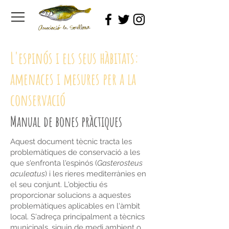
L'espinós i els seus hàbitats:
amen
aces i mesures per a la
conservació
Manual de bones pràctiques
Aquest document tècnic tracta les
problemàtiques de conservació a les
que s'enfronta l'espinós (
Gasterosteus
aculeatus
) i les rieres mediterrànies en
el seu conjunt. L'objectiu és
proporcionar solucions a aquestes
problemàtiques aplicables en l'àmbit
local. S'adreça principalment a tècnics
municipals, siguin de medi ambient o