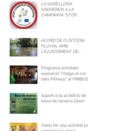
LA SORELLONA
S’ADHEREIX A LA
CAMPANYA “STOP
COMERÇ INVASORES”
ACORD DE CUSTÒDIA
FLUVIAL AMB
L'AJUNTAMENT DE
GIRONA
Programa activitats
exposició "Viatge al cor
dels Pirineus" al PIRIBUS
Suport a la 1a edició de la
beca de recerca Gram
Voleu fer una activitat per
conèixer les rieres