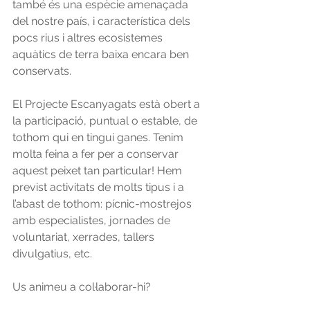
també és una espècie amenaçada 
del nostre país, i característica dels 
pocs rius i altres ecosistemes 
aquàtics de terra baixa encara ben 
conservats.
El Projecte Escanyagats està obert a 
la participació, puntual o estable, de 
tothom qui en tingui ganes. Tenim 
molta feina a fer per a conservar 
aquest peixet tan particular! Hem 
previst activitats de molts tipus i a 
l’abast de tothom: pícnic-mostrejos 
amb especialistes, jornades de 
voluntariat, xerrades, tallers 
divulgatius, etc.
Us animeu a col·laborar-hi?